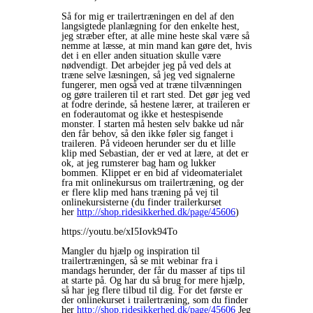
Så for mig er trailertræningen en del af den
langsigtede planlægning for den enkelte hest,
jeg stræber efter, at alle mine heste skal være så
nemme at læsse, at min mand kan gøre det, hvis
det i en eller anden situation skulle være
nødvendigt. Det arbejder jeg på ved dels at
træne selve læsningen, så jeg ved signalerne
fungerer, men også ved at træne tilvænningen
og gøre traileren til et rart sted. Det gør jeg ved
at fodre derinde, så hestene lærer, at traileren er
en foderautomat og ikke et hestespisende
monster. I starten må hesten selv bakke ud når
den får behov, så den ikke føler sig fanget i
traileren. På videoen herunder ser du et lille
klip med Sebastian, der er ved at lære, at det er
ok, at jeg rumsterer bag ham og lukker
bommen. Klippet er en bid af videomaterialet
fra mit onlinekursus om trailertræning, og der
er flere klip med hans træning på vej til
onlinekursisterne (du finder trailerkurset
her
http://shop.ridesikkerhed.dk/page/45606
)
https://youtu.be/xI5Iovk94To
Mangler du hjælp og inspiration til
trailertræningen, så se mit webinar fra i
mandags herunder, der får du masser af tips til
at starte på. Og har du så brug for mere hjælp,
så har jeg flere tilbud til dig. For det første er
der onlinekurset i trailertræning, som du finder
her
http://shop.ridesikkerhed.dk/page/45606
Jeg