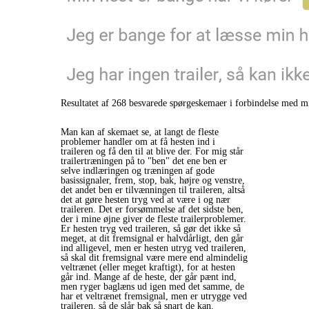
Resultatet af 268 besvarede spørgeskemaer i forbindelse med m
Man kan af skemaet se, at langt de fleste
problemer handler om at få hesten ind i
traileren og få den til at blive der. For mig står
trailertræningen på to "ben" det ene ben er
selve indlæringen og træningen af gode
basissignaler, frem, stop, bak, højre og venstre,
det andet ben er tilvænningen til traileren, altså
det at gøre hesten tryg ved at være i og nær
traileren. Det er forsømmelse af det sidste ben,
der i mine øjne giver de fleste trailerproblemer.
Er hesten tryg ved traileren, så gør det ikke så
meget, at dit fremsignal er halvdårligt, den går
ind alligevel, men er hesten utryg ved traileren,
så skal dit fremsignal være mere end almindelig
veltrænet (eller meget kraftigt), for at hesten
går ind. Mange af de heste, der går pænt ind,
men ryger baglæns ud igen med det samme, de
har et veltrænet fremsignal, men er utrygge ved
traileren, så de slår bak så snart de kan.