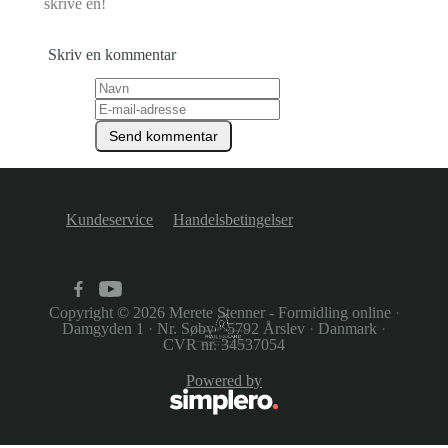
skrive en!
Skriv en kommentar
Kundeservice
Handelsbetingelser
Copyright © 2026
Merete Stenner - Formidling online
·
Damgyden 1
·
Nr. Søby
·
5792 Årslev
·
Danmark
·
CVR nr. 34537054
Powered by