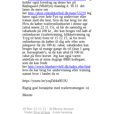
holder også foredrag og demo her på
Røjlegaard (Midtfyn) mandag d. 30.11. det
læser du mere om
her
http://shop.ridesikkerhed.dk/page/53219
Jeg
kører også over hele Fyn og underviser eller
træner med din hest, hvis du har brug for det.
Hvis du køber traileronlinekurset i denne uge
(altså senest 22.11.15), så får du samtidig en
rabatkode på 100 kr., der kan bruges ved køb af
onlinekurser (trailertræning, klikkertræning og
Tryg til hest) frem til 15.12.15, så for hvert
onlinekursus du køber til dig selv eller som
julegaver får du 100 kr. rabat, rabatkoden kan
bruges lige så mange gange du vil (kun 1 gang
pr. kursusplads!), så du kan altså få 100 kr.
rabat på flere kurser. Jeg kan også varmt
anbefale en af mine dygtige BBH kollegaer,
som du kan finde
her
http://www.blueberryhill.dk/index.php/find
hvis du har brug for undervisning eller træning
uanset hvor i landet du er.
https://youtu.be/yzqDd4a0EOU
Rigtig god fornøjelse med trailertræningen :o)
Merete
19 Nov '15 11:21
Af Merete Stenner
Under
Tryg til hest
4 min læsning