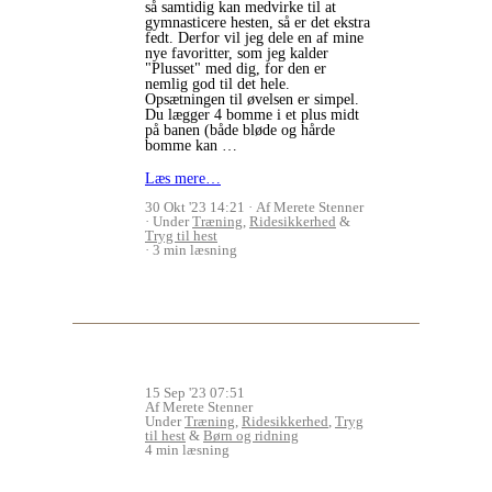
så samtidig kan medvirke til at
gymnasticere hesten, så er det ekstra
fedt. Derfor vil jeg dele en af mine
nye favoritter, som jeg kalder
"Plusset" med dig, for den er
nemlig god til det hele.
Opsætningen til øvelsen er simpel.
Du lægger 4 bomme i et plus midt
på banen (både bløde og hårde
bomme kan …
Læs mere…
30 Okt '23 14:21
Af Merete Stenner
Under
Træning
,
Ridesikkerhed
&
Tryg til hest
3 min læsning
15 Sep '23 07:51
Af Merete Stenner
Under
Træning
,
Ridesikkerhed
,
Tryg
til hest
&
Børn og ridning
4 min læsning