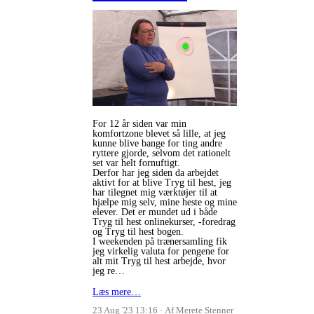
For 12 år siden var min
komfortzone blevet så lille, at jeg
kunne blive bange for ting andre
ryttere gjorde, selvom det rationelt
set var helt fornuftigt.
Derfor har jeg siden da arbejdet
aktivt for at blive Tryg til hest, jeg
har tilegnet mig værktøjer til at
hjælpe mig selv, mine heste og mine
elever. Det er mundet ud i både
Tryg til hest onlinekurser, -foredrag
og Tryg til hest bogen.
I weekenden på trænersamling fik
jeg virkelig valuta for pengene for
alt mit Tryg til hest arbejde, hvor
jeg re…
Læs mere…
23 Aug '23 13:16
Af Merete Stenner