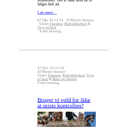
situationen. Det er ikke altid de to
følges helt ad.
Læs mere…
07 Okt '24 12:54
Af Merete Stenner
Under
Træning
,
Ridesikkerhed
&
Tryg til hest
4 min læsning
22 Nov '23 14:24
Af Merete Stenner
Under
Træning
,
Ridesikkerhed
,
Tryg
til hest
&
Børn og ridning
6 min læsning
Bruger vi vold for ikke
at miste kontrollen?