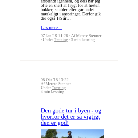
afspændt igennem, og dels har jeg
ofte en snert af frygt for at hesten
bukker, snubler eller gør andet
mærkeligt i anspringet. Derfor gik
der også 1½ år…
Læs mere…
07 Jan '19 11:28
Af Merete Stenner
Under
Træning
5 min læsning
08 Okt '18 13:22
Af Merete Stenner
Under
Træning
4 min læsning
Den gode tur i byen - og
hvorfor det er så vigtigt
den er god!