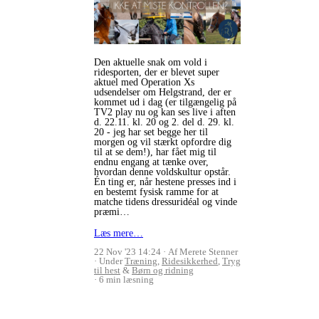
Den aktuelle snak om vold i
ridesporten, der er blevet super
aktuel med Operation Xs
udsendelser om Helgstrand, der er
kommet ud i dag (er tilgængelig på
TV2 play nu og kan ses live i aften
d. 22.11. kl. 20 og 2. del d. 29. kl.
20 - jeg har set begge her til
morgen og vil stærkt opfordre dig
til at se dem!), har fået mig til
endnu engang at tænke over,
hvordan denne voldskultur opstår.
Én ting er, når hestene presses ind i
en bestemt fysisk ramme for at
matche tidens dressuridéal og vinde
præmi…
Læs mere…
22 Nov '23 14:24
Af Merete Stenner
Under
Træning
,
Ridesikkerhed
,
Tryg
til hest
&
Børn og ridning
6 min læsning