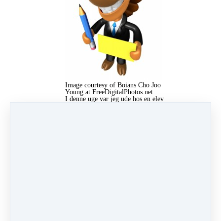
Image courtesy of Boians Cho Joo
Young at FreeDigitalPhotos.net
I denne uge var jeg ude hos en elev
med en yngre usikker hest, som hun
har haft nogle udfordringer med.
Det viste sig, at det hesten allermest
havde brug for, var klare opgaver
og konsekvent brug af signaler og
negativ forstærkning (altså ophør af
pres, så snart hesten gør det rigtige,
det kan du læse meget mere om lige
her
om læringsteori
). Da hun havde
arbejdet på den måde i ganske kort
tid, så faldt hesten mærkbart til ro
og tog…
Læs mere…
10 Jan '15 22:51
Af Merete Stenner
Under
Træning
5 min læsning