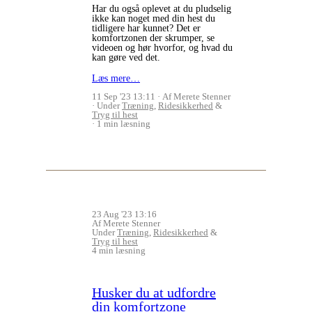
Har du også oplevet at du pludselig
ikke kan noget med din hest du
tidligere har kunnet? Det er
komfortzonen der skrumper, se
videoen og hør hvorfor, og hvad du
kan gøre ved det.
Læs mere…
11 Sep '23 13:11
Af Merete Stenner
Under
Træning
,
Ridesikkerhed
&
Tryg til hest
1 min læsning
23 Aug '23 13:16
Af Merete Stenner
Under
Træning
,
Ridesikkerhed
&
Tryg til hest
4 min læsning
Husker du at udfordre
din komfortzone