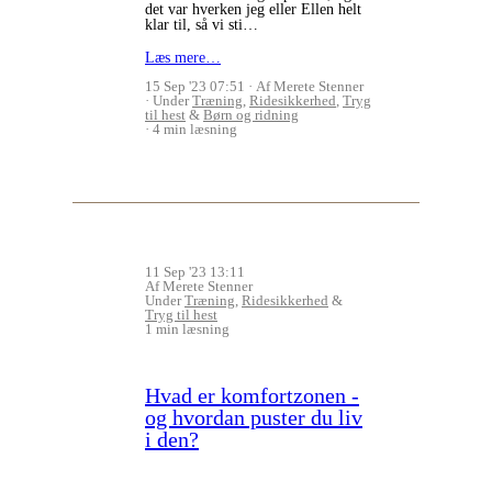
det var hverken jeg eller Ellen helt
klar til, så vi sti…
Læs mere…
15 Sep '23 07:51
Af Merete Stenner
Under
Træning
,
Ridesikkerhed
,
Tryg
til hest
&
Børn og ridning
4 min læsning
11 Sep '23 13:11
Af Merete Stenner
Under
Træning
,
Ridesikkerhed
&
Tryg til hest
1 min læsning
Hvad er komfortzonen -
og hvordan puster du liv
i den?