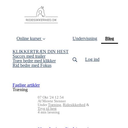
(curren
Online kurser
Undervisning
Blog
KLIKKERTRÆN DIN HEST
Succes med trailer
Log ind
Træn bedre med klikker
Rid bedre med Fokus
Faglige artikler
Træning
07 Okt '24 12:54
Af Merete Stenner
Under
Træning
,
Ridesikkerhed
&
Tryg til hest
4 min læsning