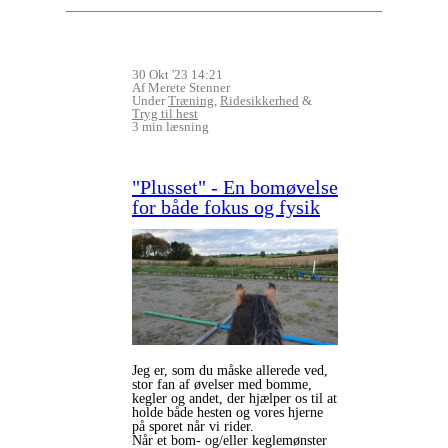
30 Okt '23 14:21
Af Merete Stenner
Under
Træning
,
Ridesikkerhed
&
Tryg til hest
3 min læsning
"Plusset" - En bomøvelse
for både fokus og fysik
Jeg er, som du måske allerede ved,
stor fan af øvelser med bomme,
kegler og andet, der hjælper os til at
holde både hesten og vores hjerne
på sporet når vi rider.
Når et bom- og/eller keglemønster