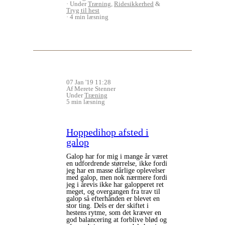
Under
Træning
,
Ridesikkerhed
&
Tryg til hest
4 min læsning
07 Jan '19 11:28
Af Merete Stenner
Under
Træning
5 min læsning
Hoppedihop afsted i
galop
Galop har for mig i mange år været
en udfordrende størrelse, ikke fordi
jeg har en masse dårlige oplevelser
med galop, men nok nærmere fordi
jeg i årevis ikke har galopperet ret
meget, og overgangen fra trav til
galop så efterhånden er blevet en
stor ting. Dels er der skiftet i
hestens rytme, som det kræver en
god balancering at forblive blød og