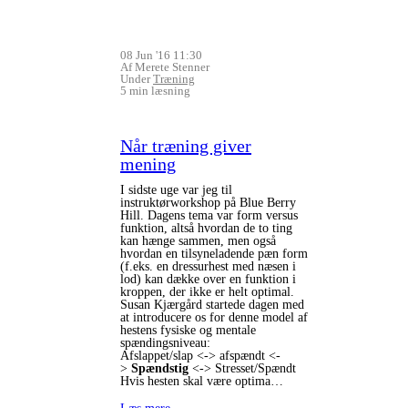
08 Jun '16 11:30
Af Merete Stenner
Under
Træning
5 min læsning
Når træning giver
mening
I sidste uge var jeg til
instruktørworkshop på Blue Berry
Hill. Dagens tema var form versus
funktion, altså hvordan de to ting
kan hænge sammen, men også
hvordan en tilsyneladende pæn form
(f.eks. en dressurhest med næsen i
lod) kan dække over en funktion i
kroppen, der ikke er helt optimal.
Susan Kjærgård startede dagen med
at introducere os for denne model af
hestens fysiske og mentale
spændingsniveau:
Afslappet/slap <-> afspændt <-
>
Spændstig
<-> Stresset/Spændt
Hvis hesten skal være optima…