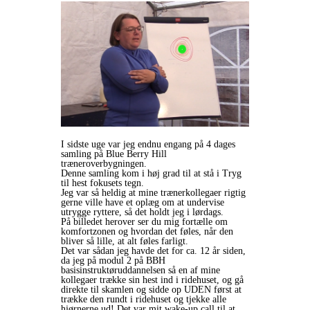
I sidste uge var jeg endnu engang på 4 dages
samling på Blue Berry Hill
træneroverbygningen.
Denne samling kom i høj grad til at stå i Tryg
til hest fokusets tegn.
Jeg var så heldig at mine trænerkollegaer rigtig
gerne ville have et oplæg om at undervise
utrygge ryttere, så det holdt jeg i lørdags.
På billedet herover ser du mig fortælle om
komfortzonen og hvordan det føles, når den
bliver så lille, at alt føles farligt.
Det var sådan jeg havde det for ca. 12 år siden,
da jeg på modul 2 på BBH
basisinstruktøruddannelsen så en af mine
kollegaer trække sin hest ind i ridehuset, og gå
direkte til skamlen og sidde op UDEN først at
trække den rundt i ridehuset og tjekke alle
hjørnerne ud! Det var mit wake-up call til at