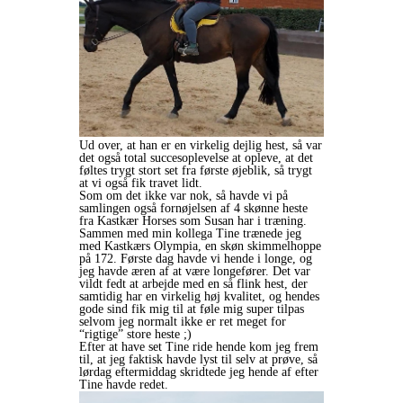
Ud over, at han er en virkelig dejlig hest, så var
det også total succesoplevelse at opleve, at det
føltes trygt stort set fra første øjeblik, så trygt
at vi også fik travet lidt.
Som om det ikke var nok, så havde vi på
samlingen også fornøjelsen af 4 skønne heste
fra Kastkær Horses som Susan har i træning.
Sammen med min kollega Tine trænede jeg
med Kastkærs Olympia, en skøn skimmelhoppe
på 172. Første dag havde vi hende i longe, og
jeg havde æren af at være longefører. Det var
vildt fedt at arbejde med en så flink hest, der
samtidig har en virkelig høj kvalitet, og hendes
gode sind fik mig til at føle mig super tilpas
selvom jeg normalt ikke er ret meget for
“rigtige” store heste ;)
Efter at have set Tine ride hende kom jeg frem
til, at jeg faktisk havde lyst til selv at prøve, så
lørdag eftermiddag skridtede jeg hende af efter
Tine havde redet.