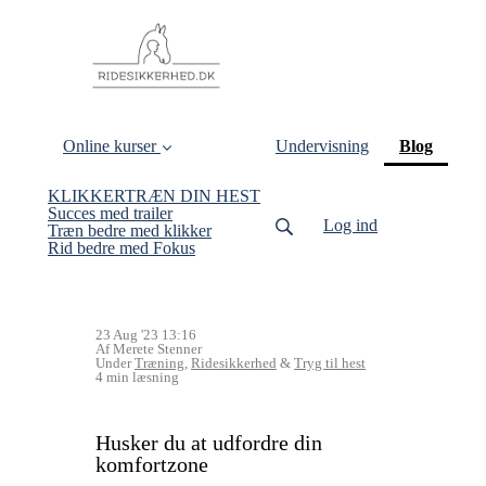
(curren
Online kurser
Undervisning
Blog
KLIKKERTRÆN DIN HEST
Succes med trailer
Log ind
Træn bedre med klikker
Rid bedre med Fokus
23 Aug '23 13:16
Af Merete Stenner
Under
Træning
,
Ridesikkerhed
&
Tryg til hest
4 min læsning
Husker du at udfordre din
komfortzone