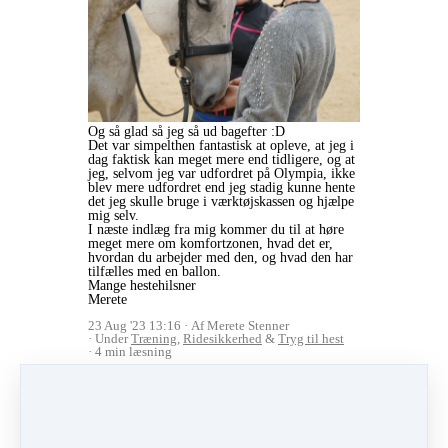
Og så glad så jeg så ud bagefter :D
Det var simpelthen fantastisk at opleve, at jeg i
dag faktisk kan meget mere end tidligere, og at
jeg, selvom jeg var udfordret på Olympia, ikke
blev mere udfordret end jeg stadig kunne hente
det jeg skulle bruge i værktøjskassen og hjælpe
mig selv.
I næste indlæg fra mig kommer du til at høre
meget mere om komfortzonen, hvad det er,
hvordan du arbejder med den, og hvad den har
tilfælles med en ballon.
Mange hestehilsner
Merete
23 Aug '23 13:16
Af Merete Stenner
Under
Træning
,
Ridesikkerhed
&
Tryg til hest
4 min læsning
Like
Del
Send indlæg
Del