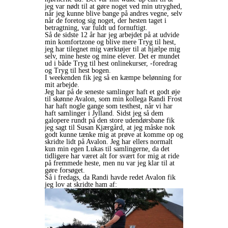
jeg var nødt til at gøre noget ved min utryghed,
når jeg kunne blive bange på andres vegne, selv
når de foretog sig noget, der hesten taget i
betragtning, var fuldt ud fornuftigt.
Så de sidste 12 år har jeg arbejdet på at udvide
min komfortzone og blive mere Tryg til hest,
jeg har tilegnet mig værktøjer til at hjælpe mig
selv, mine heste og mine elever. Det er mundet
ud i både Tryg til hest onlinekurser, -foredrag
og Tryg til hest bogen.
I weekenden fik jeg så en kæmpe belønning for
mit arbejde.
Jeg har på de seneste samlinger haft et godt øje
til skønne Avalon, som min kollega Randi Frost
har haft nogle gange som testhest, når vi har
haft samlinger i Jylland. Sidst jeg så dem
galopere rundt på den store udendørsbane fik
jeg sagt til Susan Kjærgård, at jeg måske nok
godt kunne tænke mig at prøve at komme op og
skridte lidt på Avalon. Jeg har ellers normalt
kun min egen Lukas til samlingerne, da det
tidligere har været alt for svært for mig at ride
på fremmede heste, men nu var jeg klar til at
gøre forsøget.
Så i fredags, da Randi havde redet Avalon fik
jeg lov at skridte ham af: